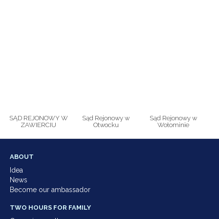
SĄD REJONOWY W
Sąd Rejonowy w
Sąd Rejonowy w
ZAWIERCIU
Otwocku
Wołominie
ABOUT
Idea
News
Become our ambassador
TWO HOURS FOR FAMILY