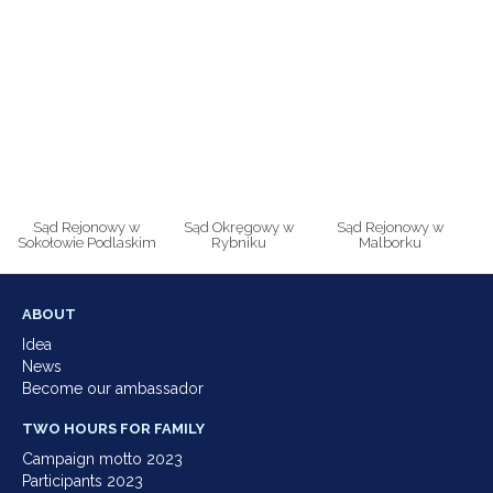
Sąd Rejonowy w
Sąd Okręgowy w
Sąd Rejonowy w
Sokołowie Podlaskim
Rybniku
Malborku
ABOUT
Idea
News
Become our ambassador
TWO HOURS FOR FAMILY
Campaign motto 2023
Participants 2023