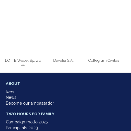
LOTTE Wedel Sp. z o
Develia S.A.
Collegium Civitas
.o.
ABOUT
Idea
News
Become our ambassador
TWO HOURS FOR FAMILY
Campaign motto 2023
Participants 2023