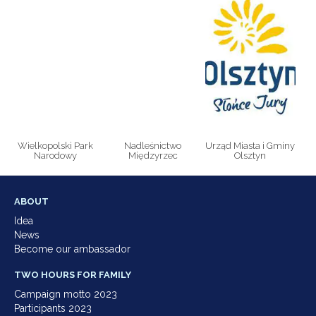
Wielkopolski Park
Nadleśnictwo
Urząd Miasta i Gminy
Narodowy
Międzyrzec
Olsztyn
ABOUT
Idea
News
Become our ambassador
TWO HOURS FOR FAMILY
Campaign motto 2023
Participants 2023