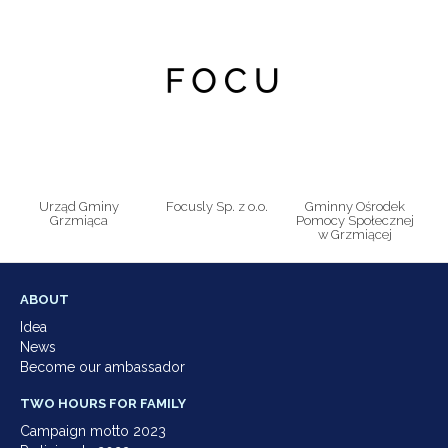
Urząd Gminy
Focusly Sp. z o.o.
Gminny Ośrodek
Grzmiąca
Pomocy Społecznej
w Grzmiącej
ABOUT
Idea
News
Become our ambassador
TWO HOURS FOR FAMILY
Campaign motto 2023