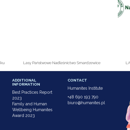
cku
Lasy Państwowe Nadleśnictwo Smardzewice
L
ADDITIONAL
CONTACT
INFORMATION
Humanites Institute
Best Practices Report
+48 690 193 790
2023
biuro@humanites.pl
Family and Human
Wellbeing Humanites
Award 2023