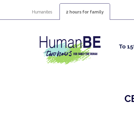
Humanites
2 hours for family
To 15
C