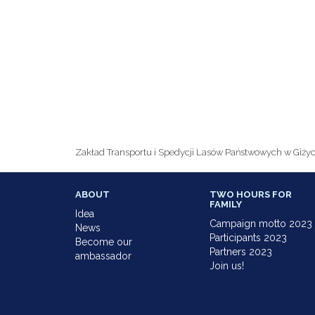
Zakład Transportu i Spedycji Lasów Państwowych w Giży
ABOUT
TWO HOURS FOR
FAMILY
Idea
Campaign motto 2023
News
Participants 2023
Become our
Partners 2023
ambassador
Join us!